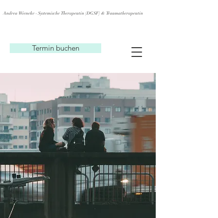
Andrea Wieneke - Systemische Therapeutin (DGSF) & Traumatherapeutin
Termin buchen