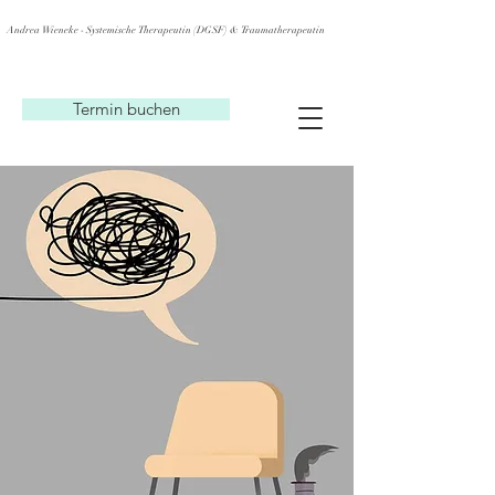
Andrea Wieneke - Systemische Therapeutin (DGSF) & Traumatherapeutin
Termin buchen