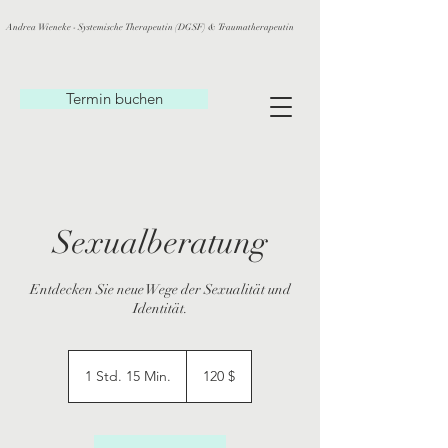
Andrea Wieneke - Systemische Therapeutin (DGSF) & Traumatherapeutin
Termin buchen
Sexualberatung
Entdecken Sie neue Wege der Sexualität und
Identität.
120
US-
1 Std. 15 Min.
1
120 $
Dollar
S
t
d