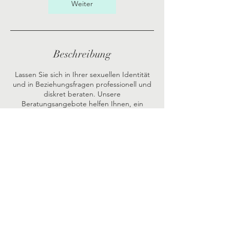
1
Weiter
5
M
i
n
.
Beschreibung
Lassen Sie sich in Ihrer sexuellen Identität
und in Beziehungsfragen professionell und
diskret beraten. Unsere
Beratungsangebote helfen Ihnen, ein
erfülltes Sexualleben zu führen und Ihren
persönlichen Ausdruck zu finden.
Impressum
Datenschutz
AGB
© 2025 Andrea Wieneke