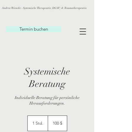
Andrea Wieneke - Systemische Therapeutin (DGSF) & Traumatherapeutin
Termin buchen
Systemische
Beratung
Individuelle Beratung für persönliche
Herausforderungen.
100
US-
1 Std.
1
100 $
Dollar
S