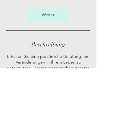
t
d
Weiter
Beschreibung
Erhalten Sie eine persönliche Beratung, um
Veränderungen in Ihrem Leben zu
unterstützen. Unsere systemischen Ansätze
helfen Ihnen, neue Perspektiven zu
entwickeln und Hindernisse zu überwinden.
Impressum
Datenschutz
AGB
© 2025 Andrea Wieneke